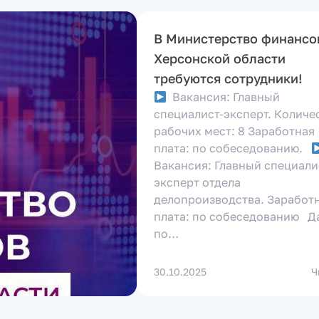
В Министерство финансо
Херсонской области
требуются сотрудники!
Вакансия: Главный
специалист-эксперт. Количе
рабочих мест: 8 Заработная
плата: по собеседованию.
Вакансия: Главный специали
эксперт отдела
делопроизводства. Заработ
плата: по собеседованию Д
по…
30.10.2025
Ч