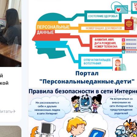
ой
ской
Читать