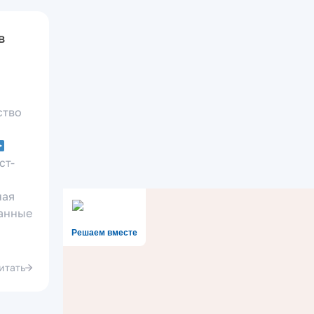
в
ство
ст-
ная
анные
Решаем вместе
итать