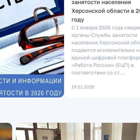
занятости населения
Херсонской области в 
году
С 1 января 2026 года сведе
органы Службы занятости
населения Херсонской обл
подаются исключительно н
единой цифровой платфор
«Работа России» (ЕЦП) в
соответствии со ст.…
19.01.2026