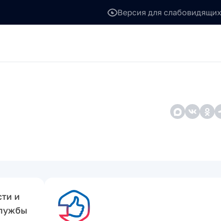
Версия для слабовидящи
сти и
Службы